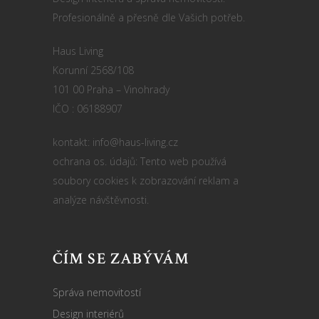
Profesionálně a přesně dle Vašich potřeb.
Haus Living
Korunní 2568/108
101 00 Praha – Vinohrady
IČO : 06188907
kontakt: info@haus-living.cz
ochrana os. údajů: Tento web používá
soubory cookies k zobrazování reklam a
analýze návštěvnosti.
ČÍM SE ZABÝVÁM
Správa nemovitostí
Design interiérů